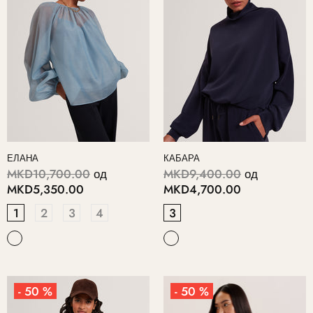
ЕЛАНА
КАБАРА
MKD10,700.00
од
MKD9,400.00
од
MKD5,350.00
MKD4,700.00
1
2
3
4
3
- 50 %
- 50 %