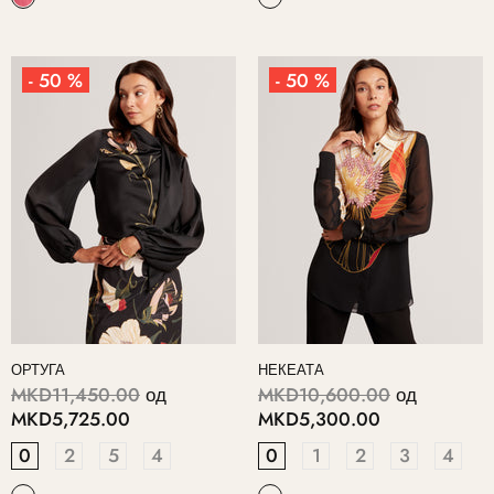
- 50 %
- 50 %
ОРТУГА
НЕКЕАТА
MKD11,450.00
од
MKD10,600.00
од
MKD5,725.00
MKD5,300.00
0
2
5
4
0
1
2
3
4