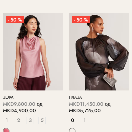
- 50 %
- 50 %
ЗЕФА
ПЛАЗА
MKD9,800.00
од
MKD11,450.00
од
MKD4,900.00
MKD5,725.00
1
2
3
5
0
1