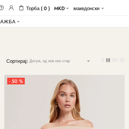
Торба ( 0 )
MKD
македонски
ДАЖБА
Сортирај:
- 50 %