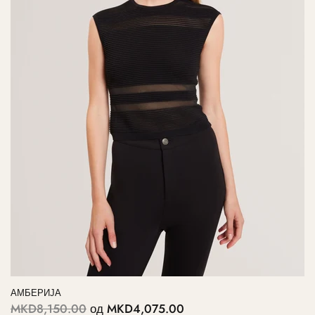
АМБЕРИЈА
MKD8,150.00
од
MKD4,075.00