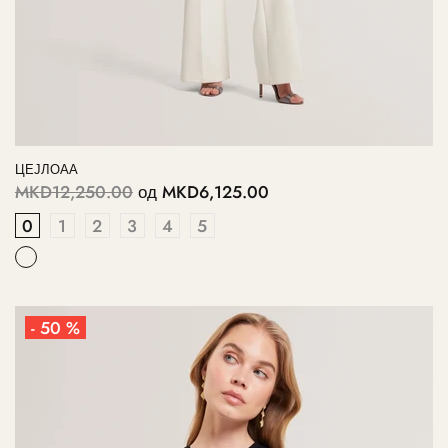
ЦЕЈЛОАА
MKD12,250.00
од
MKD6,125.00
0
1
2
3
4
5
- 50 %