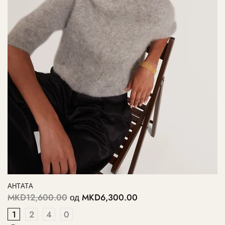
АНТАТА
MKD12,600.00
од
MKD6,300.00
1
2
4
0