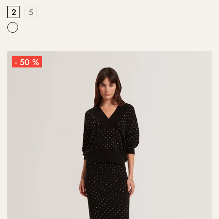
2
5
- 50 %