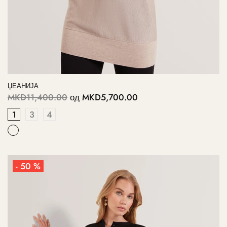
ЏЕАНИЈА
MKD11,400.00
од
MKD5,700.00
1
3
4
- 50 %