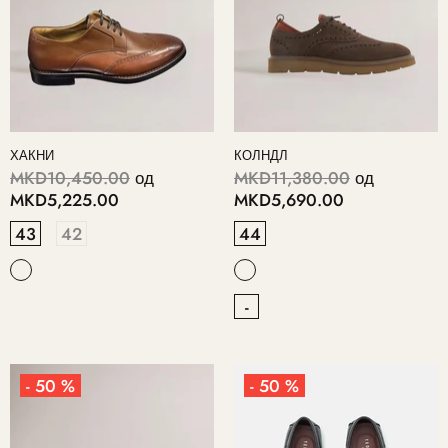
ХАКНИ
КОЛНДЛ
MKD10,450.00
од
MKD11,380.00
од
MKD5,225.00
MKD5,690.00
43
42
44
-
- 50 %
- 50 %