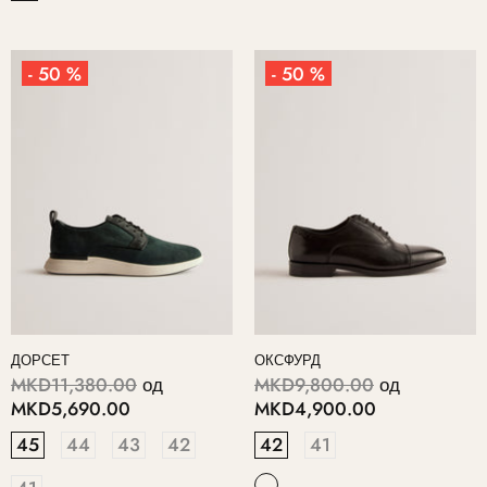
- 50 %
- 50 %
ДОРСЕТ
ОКСФУРД
MKD11,380.00
од
MKD9,800.00
од
MKD5,690.00
MKD4,900.00
45
44
43
42
42
41