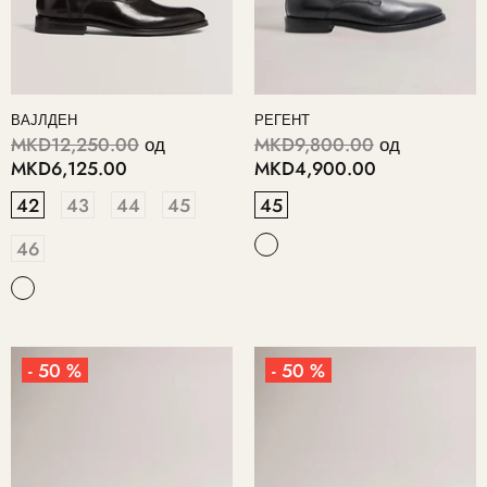
ВАЈЛДЕН
РЕГЕНТ
MKD12,250.00
од
MKD9,800.00
од
MKD6,125.00
MKD4,900.00
42
43
44
45
45
46
- 50 %
- 50 %