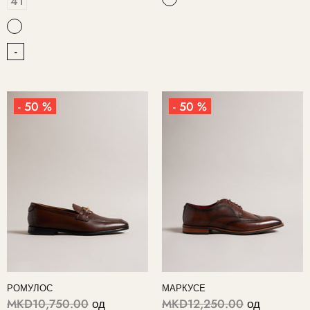
41
-
- 50 %
- 50 %
РОМУЛОС
МАРКУСЕ
MKD10,750.00
од
MKD12,250.00
од