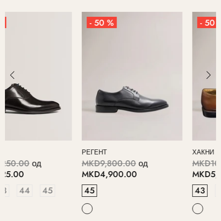
- 50 %
- 50 %
ХАКНИ
КОЛНДЛ
MKD10,450.00
од
MKD11,380.00
од
MKD5,225.00
MKD5,690.00
43
42
44