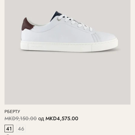
РБЕРТУ
MKD9,150.00
од
MKD4,575.00
41
46