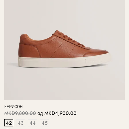
КЕРИСОН
MKD9,800.00
од
MKD4,900.00
42
43
44
45