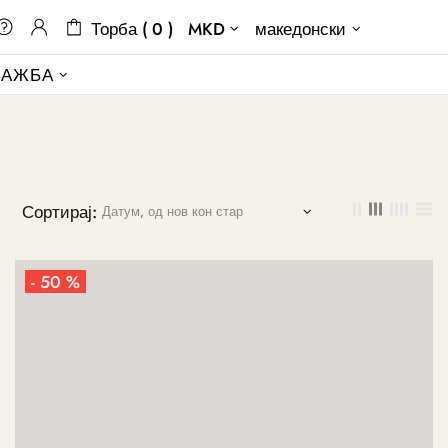
Торба ( 0 )
MKD
македонски
ДАЖБА
Сортирај:
- 50 %