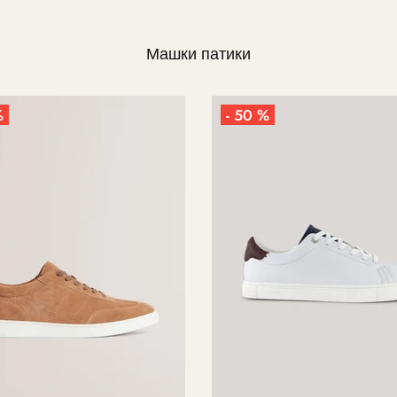
Машки патики
%
- 50 %