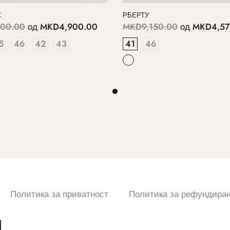
С
РБЕРТУ
00.00
од
MKD4,900.00
MKD9,150.00
од
MKD4,57
5
46
42
43
41
46
Политика за приватност
Политика за рефундира