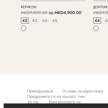
КЕРИСОН
ДОЛТОН
MKD9,800.00
од
MKD4,900.00
MKD9,8
42
43
44
45
44
4
Пребарување
Услови за користење
Придружете се на нашиот тим
За нас
Контактирајте не