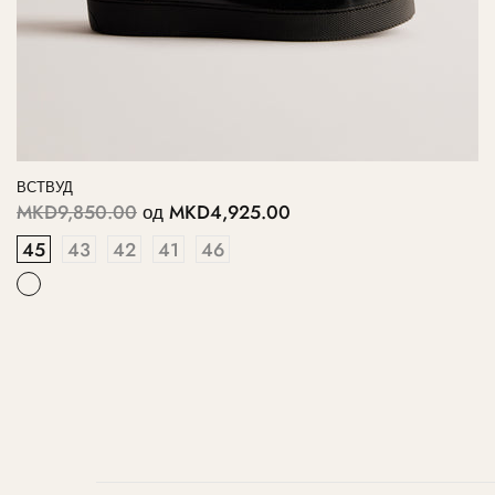
ВСТВУД
MKD9,850.00
од
MKD4,925.00
45
43
42
41
46