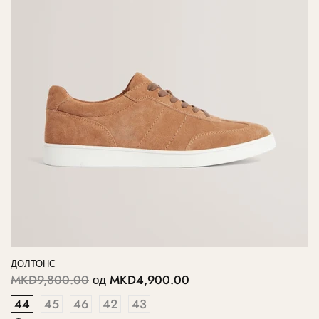
ДОЛТОНС
MKD9,800.00
од
MKD4,900.00
44
45
46
42
43