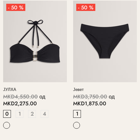
- 50 %
- 50 %
ЈУЛХА
Јевет
MKD4,550.00
од
MKD3,750.00
од
MKD2,275.00
MKD1,875.00
0
1
2
4
1