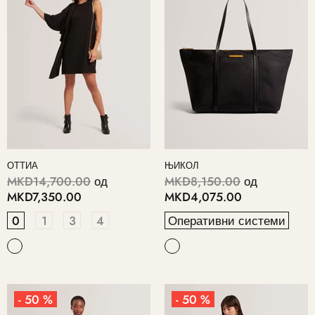
ОТТИА
ЊИКОЛ
MKD14,700.00
од
MKD8,150.00
од
MKD7,350.00
MKD4,075.00
0
1
3
4
Оперативни системи
- 50 %
- 50 %