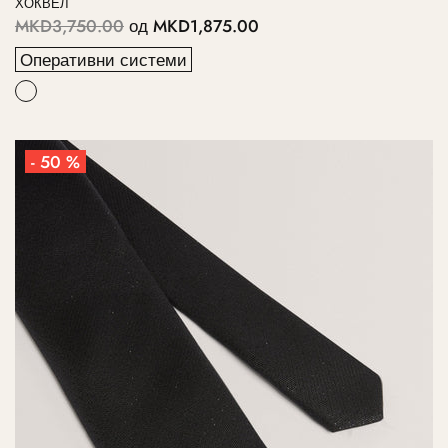
ХОКВЕЛ
MKD3,750.00
од
MKD1,875.00
Оперативни системи
- 50 %