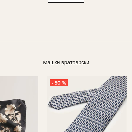
Машки вратоврски
%
- 50 %