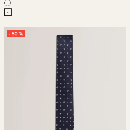
-
- 50 %