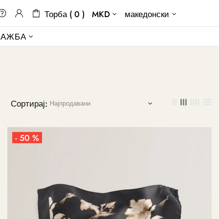
Торба ( 0 )
MKD
македонски
ДАЖБА
Сортирај:
- 50 %