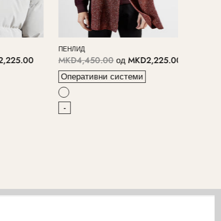
ПЕНЛИД
КАЈЕЛ
25.00
MKD4,450.00
од
MKD2,225.00
MKD5,
Оперативни системи
Опера
-