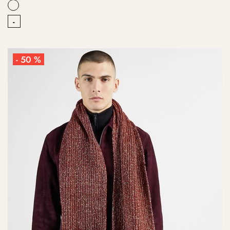
-
- 50 %