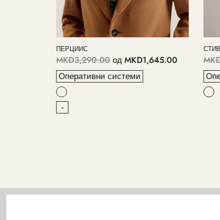
ПЕРЦИИС
СТИВЕН
0.00
MKD3,290.00
од
MKD1,645.00
MKD4,1
Оперативни системи
Операт
-