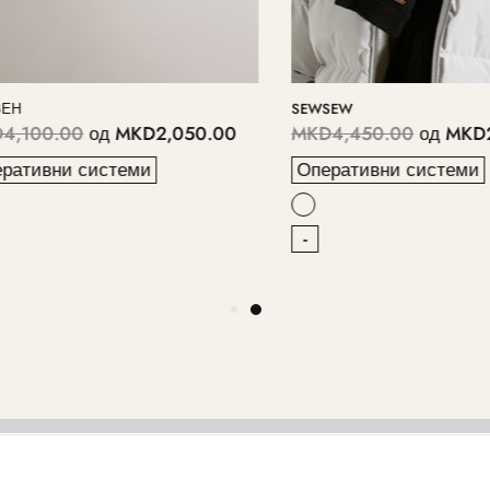
SEWSEW
00.00
од
MKD2,050.00
MKD4,450.00
од
MKD2,2
ивни системи
Оперативни системи
-