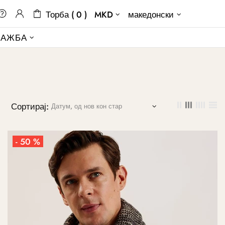
Торба ( 0 )
MKD
македонски
ДАЖБА
Сортирај:
- 50 %