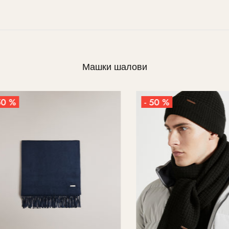
Машки шалови
%
- 50 %